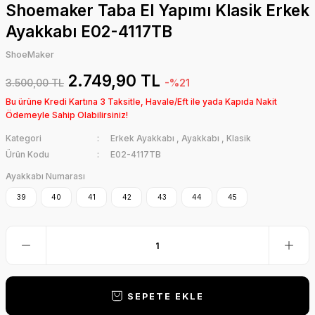
Shoemaker Taba El Yapımı Klasik Erkek
Ayakkabı E02-4117TB
ShoeMaker
2.749,90 TL
3.500,00 TL
-%21
Bu ürüne Kredi Kartına 3 Taksitle, Havale/Eft ile yada Kapıda Nakit
Ödemeyle Sahip Olabilirsiniz!
Kategori
Erkek Ayakkabı
,
Ayakkabı
,
Klasik
Ürün Kodu
E02-4117TB
Ayakkabı Numarası
39
40
41
42
43
44
45
SEPETE EKLE