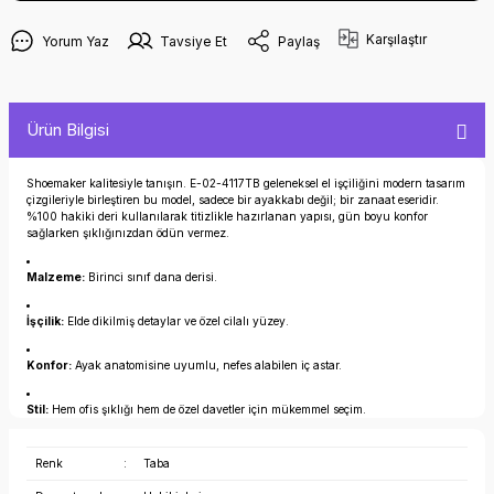
Karşılaştır
Yorum Yaz
Tavsiye Et
Paylaş
Ürün Bilgisi
Shoemaker kalitesiyle tanışın. E-02-4117TB geleneksel el işçiliğini modern tasarım
çizgileriyle birleştiren bu model, sadece bir ayakkabı değil; bir zanaat eseridir.
%100 hakiki deri kullanılarak titizlikle hazırlanan yapısı, gün boyu konfor
sağlarken şıklığınızdan ödün vermez.
Malzeme:
Birinci sınıf dana derisi.
İşçilik:
Elde dikilmiş detaylar ve özel cilalı yüzey.
Konfor:
Ayak anatomisine uyumlu, nefes alabilen iç astar.
Stil:
Hem ofis şıklığı hem de özel davetler için mükemmel seçim.
Renk
:
Taba