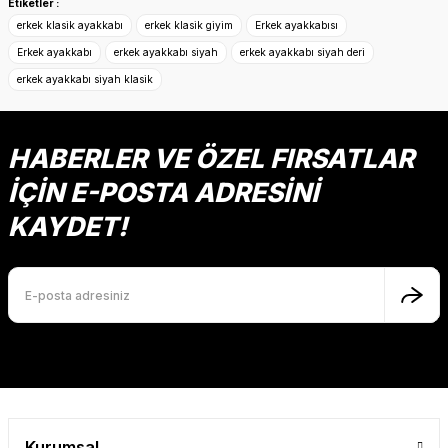
Etiketler :
Sitemize ilk yorumu siz yapın!
Ürün resmi kalitesiz, bozuk veya görüntülenemiyor.
erkek klasik ayakkabı
erkek klasik giyim
Erkek ayakkabısı
Ürün açıklamasında eksik bilgiler bulunuyor.
Erkek ayakkabı
erkek ayakkabı siyah
erkek ayakkabı siyah deri
Deneyimini Paylaş
Ürün bilgilerinde hatalar bulunuyor.
erkek ayakkabı siyah klasik
Ürün fiyatı diğer sitelerden daha pahalı.
Bu ürüne benzer farklı alternatifler olmalı.
HABERLER VE ÖZEL FIRSATLAR
İÇİN E-POSTA ADRESİNİ
KAYDET!
Gönder
Kurumsal