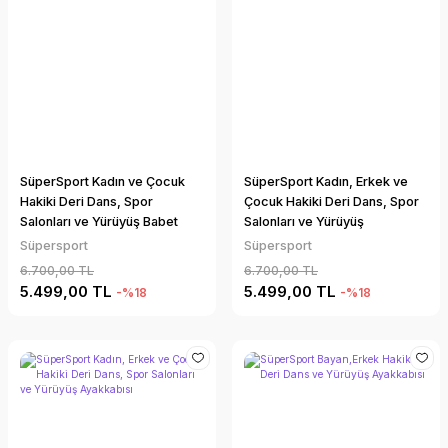
SüperSport Kadın ve Çocuk
SüperSport Kadın, Erkek ve
Hakiki Deri Dans, Spor
Çocuk Hakiki Deri Dans, Spor
Salonları ve Yürüyüş Babet
Salonları ve Yürüyüş
Ayakkabı
Ayakkabısı
Süpersport
Süpersport
6.700,00 TL
6.700,00 TL
5.499,00 TL
5.499,00 TL
-%18
-%18