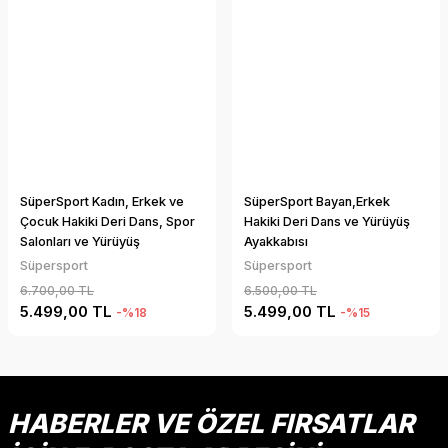
SüperSport Kadın, Erkek ve
SüperSport Bayan,Erkek
Çocuk Hakiki Deri Dans, Spor
Hakiki Deri Dans ve Yürüyüş
Salonları ve Yürüyüş
Ayakkabısı
Ayakkabısı
Süpersport
Süpersport
6.700,00 TL
6.500,00 TL
5.499,00 TL
5.499,00 TL
-%18
-%15
HABERLER VE ÖZEL FIRSATLAR