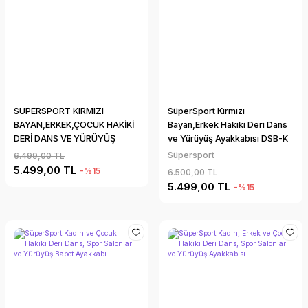
SUPERSPORT KIRMIZI
SüperSport Kırmızı
BAYAN,ERKEK,ÇOCUK HAKİKİ
Bayan,Erkek Hakiki Deri Dans
DERİ DANS VE YÜRÜYÜŞ
ve Yürüyüş Ayakkabısı DSB-K
AYAKKABISI
Süpersport
6.499,00 TL
5.499,00 TL
-%15
6.500,00 TL
5.499,00 TL
-%15