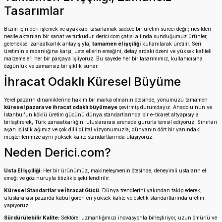
Tasarımlar
Bizim için deri işlemek ve ayakkabı tasarlamak sadece bir üretim süreci değil; nesilden
nesile aktarılan bir sanat ve tutkudur. derici.com çatısı altında sunduğumuz ürünler,
geleneksel zanaatkarlık anlayışıyla,
tamamen el işçiliği
kullanılarak üretilir. Seri
üretimin sıradanlığına karşı, usta ellerin emeğini, detaylardaki özeni ve yüksek kaliteli
malzemeleri her bir parçaya işliyoruz. Bu sayede her bir tasarımımız, kullanıcısına
özgünlük ve zamansız bir şıklık sunar.
İhracat Odaklı Küresel Büyüme
Yerel pazarın dinamiklerine hakim bir marka olmanın ötesinde, yönümüzü tamamen
küresel pazara ve ihracat odaklı büyümeye
çevirmiş durumdayız. Anadolu’nun ve
İstanbul’un köklü üretim gücünü dünya standartlarında bir e-ticaret altyapısıyla
birleştirerek, Türk zanaatkarlığını uluslararası arenada gururla temsil ediyoruz. Sınırları
aşan lojistik ağımız ve çok dilli dijital vizyonumuzla, dünyanın dört bir yanındaki
müşterilerimize aynı yüksek kalite standartlarında ulaşıyoruz.
Neden Derici.com?
Usta El İşçiliği:
Her bir ürünümüz, makineleşmenin ötesinde, deneyimli ustaların el
emeği ve göz nuruyla titizlikle şekillendirilir.
Küresel Standartlar ve İhracat Gücü:
Dünya trendlerini yakından takip ederek,
uluslararası pazarda kabul gören en yüksek kalite ve estetik standartlarında üretim
yapıyoruz.
Sürdürülebilir Kalite:
Sektörel uzmanlığımızı inovasyonla birleştiriyor, uzun ömürlü ve