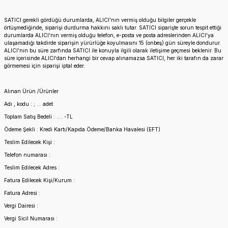
SATICI gerekli gördüğü durumlarda, ALICI'nın vermiş olduğu bilgiler gerçekle
örtüşmediğinde, siparişi durdurma hakkını saklı tutar. SATICI siparişte sorun tespit ettiği
durumlarda ALICI'nın vermiş olduğu telefon, e-posta ve posta adreslerinden ALICI'ya
ulaşamadığı takdirde siparişin yürürlüğe koyulmasını 15 (onbeş) gün süreyle dondurur.
ALICI'nın bu süre zarfında SATICI ile konuyla ilgili olarak iletişime geçmesi beklenir. Bu
süre içerisinde ALICI'dan herhangi bir cevap alınamazsa SATICI, her iki tarafın da zarar
görmemesi için siparişi iptal eder.
Alınan Ürün /Ürünler
Adı , kodu : ; … adet
Toplam Satış Bedeli : …. -TL
Ödeme Şekli : Kredi Kartı/Kapıda Ödeme/Banka Havalesi (EFT)
Teslim Edilecek Kişi :
Telefon numarası :
Teslim Edilecek Adres :
Fatura Edilecek Kişi/Kurum :
Fatura Adresi :
Vergi Dairesi :
Vergi Sicil Numarası :