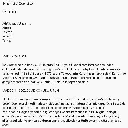
E-mail:bilgi@derici.com
1.2- ALICI:
Adı/Soyadı/Ünvanı :
Adresi:
Telefon:
E-mail:
Tc No:
MADDE 2- KONU
İşbu sözleşmenin konusu, ALICI'nın SATICI'ya ait Derici.com internet sitesinden
elektronik ortamda siparişini yaptığı aşağıda nitelikleri ve satış fiyatı belirtilen ürünün
satışı ve teslimi ile ilgili olarak 4077 sayılı Tüketicilerin Korunması Hakkındaki Kanun ve
Mesafeli Sözleşmeleri Uygulama Esas ve Usulleri Hakkında Yönetmelik hükümleri
gereğince tarafların hak ve yükümlülüklerinin saptanmasıdır.
MADDE 3- SÖZLEŞME KONUSU ÜRÜN
Elektronik ortamda alınan ürün/ürünlerin cinsi ve türü, miktarı, marka/modeli, satış
bedeli, ödeme şekli, teslim alacak kişi, teslimat adresi, fatura bilgileri, kargo ücreti aşağıda
belirtildiği gibidir.Fatura edilecek kişi ile sözleşmeyi yapan kişi aynı olmak
zorundadır.Aşağıda yer alan bilgiler doğru ve eksiksiz olmalıdır. Bu bilgilerin doğru
olmadığı veya noksan olduğu durumlardan doğacak zararları tamamıyla karşılamayı
alıcı kabul eder ve ayrıca bu durumdan oluşabilecek her türlü sorumluluğu alıcı kabul
eder.