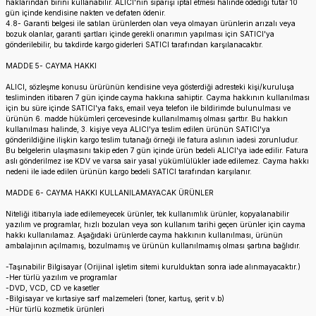
haklarından birini kullanabilir. ALICI'nın siparişi iptal etmesi halinde ödediği tutar 10
gün içinde kendisine nakten ve defaten ödenir.
4.8- Garanti belgesi ile satılan ürünlerden olan veya olmayan ürünlerin arızalı veya
bozuk olanlar, garanti şartları içinde gerekli onarımın yapılması için SATICI'ya
gönderilebilir, bu takdirde kargo giderleri SATICI tarafından karşılanacaktır.
MADDE 5- CAYMA HAKKI
ALICI, sözleşme konusu ürürünün kendisine veya gösterdiği adresteki kişi/kuruluşa
tesliminden itibaren 7 gün içinde cayma hakkına sahiptir. Cayma hakkının kullanılması
için bu süre içinde SATICI'ya faks, email veya telefon ile bildirimde bulunulması ve
ürünün 6. madde hükümleri çercevesinde kullanılmamış olması şarttır. Bu hakkın
kullanılması halinde, 3. kişiye veya ALICI'ya teslim edilen ürünün SATICI'ya
gönderildiğine ilişkin kargo teslim tutanağı örneği ile fatura aslının iadesi zorunludur.
Bu belgelerin ulaşmasını takip eden 7 gün içinde ürün bedeli ALICI'ya iade edilir. Fatura
aslı gönderilmez ise KDV ve varsa sair yasal yükümlülükler iade edilemez. Cayma hakkı
nedeni ile iade edilen ürünün kargo bedeli SATICI tarafından karşılanır.
MADDE 6- CAYMA HAKKI KULLANILAMAYACAK ÜRÜNLER
Niteliği itibarıyla iade edilemeyecek ürünler, tek kullanımlık ürünler, kopyalanabilir
yazılım ve programlar, hızlı bozulan veya son kullanım tarihi geçen ürünler için cayma
hakkı kullanılamaz. Aşağıdaki ürünlerde cayma hakkının kullanılması, ürünün
ambalajının açılmamış, bozulmamış ve ürünün kullanılmamış olması şartına bağlıdır.
-Taşınabilir Bilgisayar (Orijinal işletim sitemi kurulduktan sonra iade alınmayacaktır.)
-Her türlü yazılım ve programlar
-DVD, VCD, CD ve kasetler
-Bilgisayar ve kırtasiye sarf malzemeleri (toner, kartuş, şerit v.b)
-Hür türlü kozmetik ürünleri