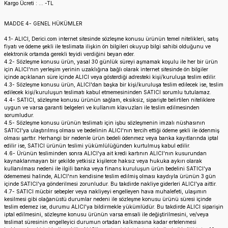
Kargo Ücreti : … -TL
MADDE 4- GENEL HÜKÜMLER
4.1- ALICI, Derici.com internet sitesinde sözleşme konusu ürünün temel nitelikleri, satış
fiyatı ve ödeme şekli ile teslimata ilişkin ön bilgileri okuyup bilgi sahibi olduğunu ve
elektronik ortamda gerekli teyidi verdiğini beyan eder.
4.2- Sözleşme konusu ürün, yasal 30 günlük süreyi aşmamak koşulu ile her bir ürün
için ALICI'nın yerleşim yerinin uzaklığına bağlı olarak internet sitesinde ön bilgiler
içinde açıklanan süre içinde ALICI veya gösterdiği adresteki kişi/kuruluşa teslim edilir.
4.3- Sözleşme konusu ürün, ALICI'dan başka bir kişi/kuruluşa teslim edilecek ise, teslim
edilecek kişi/kuruluşun teslimatı kabul etmemesininden SATICI sorumlu tutulamaz.
4.4- SATICI, sözleşme konusu ürünün sağlam, eksiksiz, siparişte belirtilen niteliklere
uygun ve varsa garanti belgeleri ve kullanım klavuzları ile teslim edilmesinden
sorumludur.
4.5- Sözleşme konusu ürünün teslimatı için işbu sözleşmenin imzalı nüshasının
SATICI'ya ulaştırılmış olması ve bedelinin ALICI'nın tercih ettiği ödeme şekli ile ödenmiş
olması şarttır. Herhangi bir nedenle ürün bedeli ödenmez veya banka kayıtlarında iptal
edilir ise, SATICI ürünün teslimi yükümlülüğünden kurtulmuş kabul edilir.
4.6- Ürünün tesliminden sonra ALICI'ya ait kredi kartının ALICI'nın kusurundan
kaynaklanmayan bir şekilde yetkisiz kişilerce haksız veya hukuka aykırı olarak
kullanılması nedeni ile ilgili banka veya finans kuruluşun ürün bedelini SATICI'ya
ödememesi halinde, ALICI'nın kendisine teslim edilmiş olması kaydıyla ürünün 3 gün
içinde SATICI'ya gönderilmesi zorunludur. Bu takdirde nakliye giderleri ALICI'ya aittir.
4.7- SATICI mücbir sebepler veya nakliyeyi engelleyen hava muhalefeti, ulaşımın
kesilmesi gibi olağanüstü durumlar nedeni ile sözleşme konusu ürünü süresi içinde
teslim edemez ise, durumu ALICI'ya bildirmekle yükümlüdür. Bu takdirde ALICI siparişin
iptal edilmesini, sözleşme konusu ürünün varsa emsali ile değiştirilmesini, ve/veya
teslimat süresinin engelleyici durumun ortadan kalkmasına kadar ertelenmesi