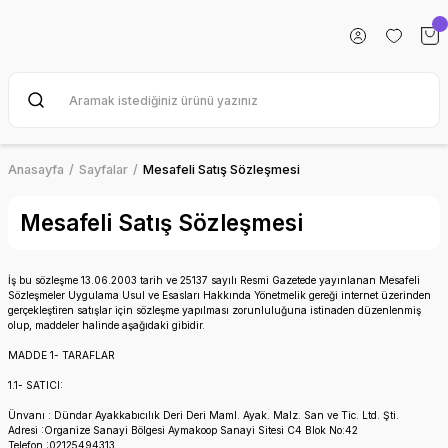
Anasayfa
Sayfalar
Mesafeli Satış Sözleşmesi
Mesafeli Satış Sözleşmesi
İş bu sözleşme 13.06.2003 tarih ve 25137 sayılı Resmi Gazetede yayınlanan Mesafeli
Sözleşmeler Uygulama Usul ve Esasları Hakkında Yönetmelik gereği internet üzerinden
gerçekleştiren satışlar için sözleşme yapılması zorunluluğuna istinaden düzenlenmiş
olup, maddeler halinde aşağıdaki gibidir.
MADDE 1- TARAFLAR
1.1- SATICI:
Ünvanı : Dündar Ayakkabıcılık Deri Deri Maml. Ayak. Malz. San ve Tic. Ltd. Şti.
Adresi :Organize Sanayi Bölgesi Aymakoop Sanayi Sitesi C4 Blok No:42
Telefon :02125494313