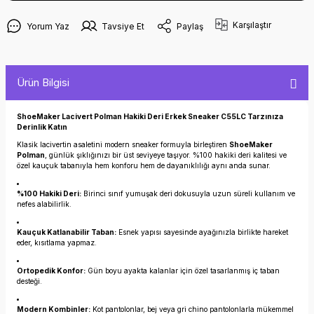
Karşılaştır
Yorum Yaz
Tavsiye Et
Paylaş
Ürün Bilgisi
ShoeMaker Lacivert Polman Hakiki Deri Erkek Sneaker C55LC Tarzınıza
Derinlik Katın
Klasik lacivertin asaletini modern sneaker formuyla birleştiren
ShoeMaker
Polman
, günlük şıklığınızı bir üst seviyeye taşıyor. %100 hakiki deri kalitesi ve
özel kauçuk tabanıyla hem konforu hem de dayanıklılığı aynı anda sunar.
%100 Hakiki Deri:
Birinci sınıf yumuşak deri dokusuyla uzun süreli kullanım ve
nefes alabilirlik.
Kauçuk Katlanabilir Taban:
Esnek yapısı sayesinde ayağınızla birlikte hareket
eder, kısıtlama yapmaz.
Ortopedik Konfor:
Gün boyu ayakta kalanlar için özel tasarlanmış iç taban
desteği.
Modern Kombinler:
Kot pantolonlar, bej veya gri chino pantolonlarla mükemmel