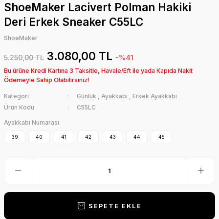
ShoeMaker Lacivert Polman Hakiki
Deri Erkek Sneaker C55LC
ShoeMaker
3.080,00 TL
5.250,00 TL
-%41
Bu ürüne Kredi Kartına 3 Taksitle, Havale/Eft ile yada Kapıda Nakit
Ödemeyle Sahip Olabilirsiniz!
Kategori
Günlük
,
Ayakkabı
,
Erkek Ayakkabı
Ürün Kodu
C55LC
Ayakkabı Numarası
39
40
41
42
43
44
45
SEPETE EKLE