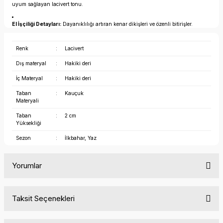
uyum sağlayan lacivert tonu.
El İşçiliği Detayları:
Dayanıklılığı artıran kenar dikişleri ve özenli bitirişler.
Renk
:
Lacivert
Dış materyal
:
Hakiki deri
İç Materyal
:
Hakiki deri
Taban
:
Kauçuk
Materyali
Taban
:
2 cm
Yüksekliği
Sezon
:
İlkbahar, Yaz
Yorumlar
Taksit Seçenekleri
Bu ürüne ilk yorumu siz yapın!