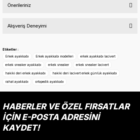
Önerileriniz
Yorum Yaz
Bu ürünün fiyat bilgisi, resim, ürün açıklamalarında ve diğer
Alışveriş Deneyimi
konularda yetersiz gördüğünüz noktaları öneri formunu
kullanarak tarafımıza iletebilirsiniz.
Görüş ve önerileriniz için teşekkür ederiz.
Etiketler :
Sitemize ilk yorumu siz yapın!
Ürün resmi kalitesiz, bozuk veya görüntülenemiyor.
Erkek ayakkabı
Erkek ayakkabı modelleri
erkek ayakkabı lacivert
Ürün açıklamasında eksik bilgiler bulunuyor.
erkek sneaker ayakkabı
erkek sneaker
erkek sneaker lacivert
Deneyimini Paylaş
Ürün bilgilerinde hatalar bulunuyor.
hakiki deri erkek ayakkabı
hakiki deri lacivert erkek günlük ayakkabı
Ürün fiyatı diğer sitelerden daha pahalı.
rahat ayakkabı
ortopedik ayakkabı
Bu ürüne benzer farklı alternatifler olmalı.
HABERLER VE ÖZEL FIRSATLAR
İÇİN E-POSTA ADRESİNİ
KAYDET!
Gönder