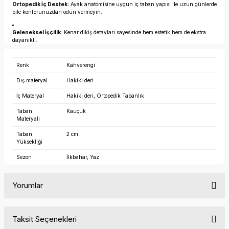
Ortopedik İç Destek:
Ayak anatomisine uygun iç taban yapısı ile uzun günlerde
bile konforunuzdan ödün vermeyin.
Geleneksel İşçilik:
Kenar dikiş detayları sayesinde hem estetik hem de ekstra
dayanıklı.
Renk
:
Kahverengi
Dış materyal
:
Hakiki deri
İç Materyal
:
Hakiki deri, Ortopedik Tabanlık
Taban
:
Kauçuk
Materyali
Taban
:
2 cm
Yüksekliği
Sezon
:
İlkbahar, Yaz
Yorumlar
Taksit Seçenekleri
Bu ürüne ilk yorumu siz yapın!