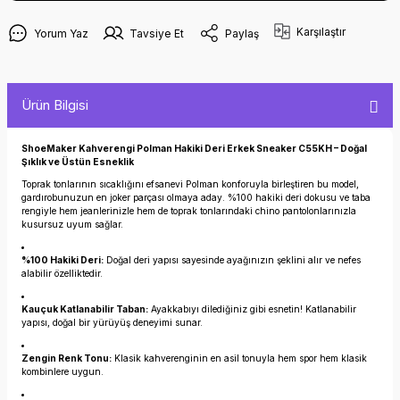
Karşılaştır
Yorum Yaz
Tavsiye Et
Paylaş
Ürün Bilgisi
ShoeMaker Kahverengi Polman Hakiki Deri Erkek Sneaker C55KH – Doğal
Şıklık ve Üstün Esneklik
Toprak tonlarının sıcaklığını efsanevi Polman konforuyla birleştiren bu model,
gardırobunuzun en joker parçası olmaya aday. %100 hakiki deri dokusu ve taba
rengiyle hem jeanlerinizle hem de toprak tonlarındaki chino pantolonlarınızla
kusursuz uyum sağlar.
%100 Hakiki Deri:
Doğal deri yapısı sayesinde ayağınızın şeklini alır ve nefes
alabilir özelliktedir.
Kauçuk Katlanabilir Taban:
Ayakkabıyı dilediğiniz gibi esnetin! Katlanabilir
yapısı, doğal bir yürüyüş deneyimi sunar.
Zengin Renk Tonu:
Klasik kahverenginin en asil tonuyla hem spor hem klasik
kombinlere uygun.