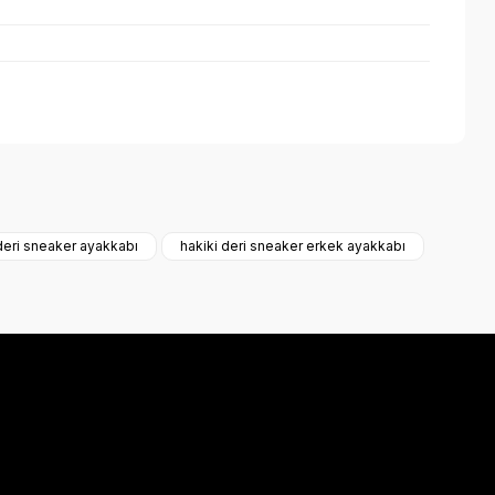
a iletebilirsiniz.
deri sneaker ayakkabı
hakiki deri sneaker erkek ayakkabı