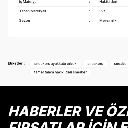
İç Materyal
:
Hakiki deri
Taban Materyali
:
Eva
Sezon
:
Mevsimlik
Bu ürünün fiyat bilgisi, resim, ürün açıklamalarında ve diğer k
Görüş ve önerileriniz için teşekkür ederiz.
Etiketler :
sneakers ayakkabı erkek
sneakers
sneakers
Ürün resmi kalitesiz, bozuk veya görüntülenemiyor.
tamer tanca hakiki deri sneaker
Ürün açıklamasında eksik bilgiler bulunuyor.
Ürün bilgilerinde hatalar bulunuyor.
Ürün fiyatı diğer sitelerden daha pahalı.
Bu ürüne benzer farklı alternatifler olmalı.
HABERLER VE ÖZ
FIRSATLAR İÇİN 