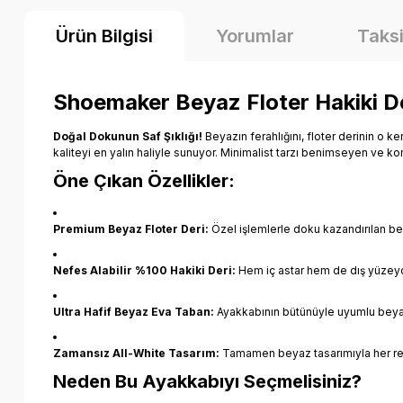
Ürün Bilgisi
Yorumlar
Taksi
Shoemaker Beyaz Floter Hakiki D
Doğal Dokunun Saf Şıklığı!
Beyazın ferahlığını, floter derinin o 
kaliteyi en yalın haliyle sunuyor. Minimalist tarzı benimseyen ve ko
Öne Çıkan Özellikler:
Premium Beyaz Floter Deri:
Özel işlemlerle doku kazandırılan bey
Nefes Alabilir %100 Hakiki Deri:
Hem iç astar hem de dış yüzeyde
Ultra Hafif Beyaz Eva Taban:
Ayakkabının bütünüyle uyumlu beyaz E
Zamansız All-White Tasarım:
Tamamen beyaz tasarımıyla her renk k
Neden Bu Ayakkabıyı Seçmelisiniz?