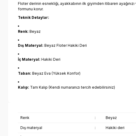
Floter derinin esnekliği, ayakkabının ilk giyimden itibaren ayağını
formunu korur.
Teknik Detaylar:
Renk:
Beyaz
Dış Materyal:
Beyaz Floter Hakiki Deri
İç Materyal:
Hakiki Deri
Taban:
Beyaz Eva (Yüksek Konfor)
Kalıp:
Tam Kalıp (Kendi numaranızı tercih edebilirsiniz)
Renk
:
Beyaz
Dış materyal
:
Hakiki deri