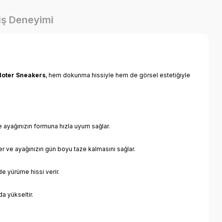
iş Deneyimi
loter Sneakers
, hem dokunma hissiyle hem de görsel estetiğiyle
e ayağınızın formuna hızla uyum sağlar.
r ve ayağınızın gün boyu taze kalmasını sağlar.
e yürüme hissi verir.
a yükseltir.