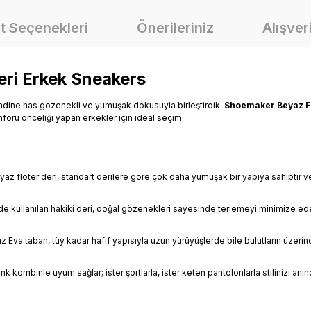
t Seçenekleri
Önerileriniz
Alışver
eri Erkek Sneakers
kendine has gözenekli ve yumuşak dokusuyla birleştirdik.
Shoemaker Beyaz F
nforu önceliği yapan erkekler için ideal seçim.
az floter deri, standart derilere göre çok daha yumuşak bir yapıya sahiptir v
 kullanılan hakiki deri, doğal gözenekleri sayesinde terlemeyi minimize ede
va taban, tüy kadar hafif yapısıyla uzun yürüyüşlerde bile bulutların üzerind
ombinle uyum sağlar; ister şortlarla, ister keten pantolonlarla stilinizi anınd