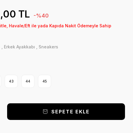
,00 TL
-%40
itle, Havale/Eft ile yada Kapıda Nakit Ödemeyle Sahip
ı
,
Erkek Ayakkabı
,
Sneakers
43
44
45
SEPETE EKLE