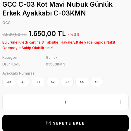
GCC C-03 Kot Mavi Nubuk Günlük
Erkek Ayakkabı C-03KMN
GCC
1.650,00 TL
2.500,00 TL
-%34
Bu ürüne Kredi Kartına 3 Taksitle, Havale/Eft ile yada Kapıda Nakit
Ödemeyle Sahip Olabilirsiniz!
Kategori
Günlük
Ürün Kodu
01C03KMN
Ayakkabı Numarası
39
40
41
42
43
44
45
SEPETE EKLE