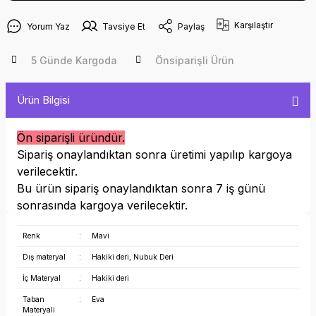
Karşılaştır
Yorum Yaz
Tavsiye Et
Paylaş
5 Günde Kargoda
Önsiparişli Ürün
Ürün Bilgisi
Ön siparişli üründür.
Sipariş onaylandıktan sonra üretimi yapılıp kargoya
verilecektir.
Bu ürün sipariş onaylandıktan sonra 7 iş günü
sonrasında kargoya verilecektir.
Renk
:
Mavi
Dış materyal
:
Hakiki deri, Nubuk Deri
İç Materyal
:
Hakiki deri
Taban
:
Eva
Materyali