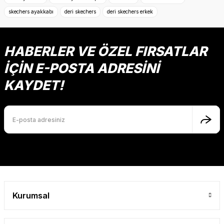
Deneyimini Paylaş
Ürün bilgilerinde hatalar bulunuyor.
skechers ayakkabı
deri skechers
deri skechers erkek
Ürün fiyatı diğer sitelerden daha pahalı.
Bu ürüne benzer farklı alternatifler olmalı.
HABERLER VE ÖZEL FIRSATLAR
İÇİN E-POSTA ADRESİNİ
KAYDET!
Gönder
Kurumsal