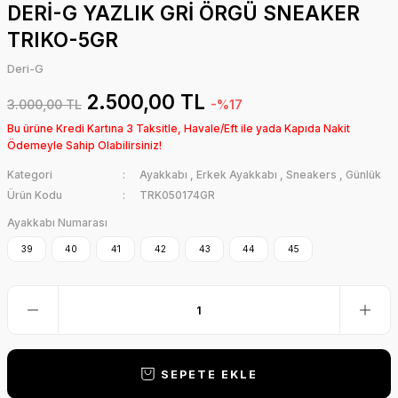
DERİ-G YAZLIK GRİ ÖRGÜ SNEAKER
TRIKO-5GR
Deri-G
2.500,00 TL
3.000,00 TL
-%17
Bu ürüne Kredi Kartına 3 Taksitle, Havale/Eft ile yada Kapıda Nakit
Ödemeyle Sahip Olabilirsiniz!
Kategori
Ayakkabı
,
Erkek Ayakkabı
,
Sneakers
,
Günlük
Ürün Kodu
TRK050174GR
Ayakkabı Numarası
39
40
41
42
43
44
45
SEPETE EKLE