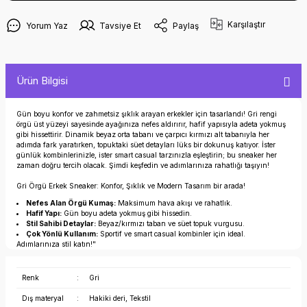
Karşılaştır
Yorum Yaz
Tavsiye Et
Paylaş
Ürün Bilgisi
Gün boyu konfor ve zahmetsiz şıklık arayan erkekler için tasarlandı! Gri rengi
örgü üst yüzeyi sayesinde ayağınıza nefes aldırırır, hafif yapısıyla adeta yokmuş
gibi hissettirir. Dinamik beyaz orta tabanı ve çarpıcı kırmızı alt tabanıyla her
adımda fark yaratırken, topuktaki süet detayları lüks bir dokunuş katıyor. İster
günlük kombinlerinizle, ister smart casual tarzınızla eşleştirin; bu sneaker her
zaman doğru tercih olacak. Şimdi keşfedin ve adımlarınıza rahatlığı taşıyın!
Gri Örgü Erkek Sneaker: Konfor, Şıklık ve Modern Tasarım bir arada!
Nefes Alan Örgü Kumaş:
Maksimum hava akışı ve rahatlık.
Hafif Yapı:
Gün boyu adeta yokmuş gibi hissedin.
Stil Sahibi Detaylar:
Beyaz/kırmızı taban ve süet topuk vurgusu.
Çok Yönlü Kullanım:
Sportif ve smart casual kombinler için ideal.
Adımlarınıza stil katın!"
Renk
:
Gri
Dış materyal
:
Hakiki deri, Tekstil