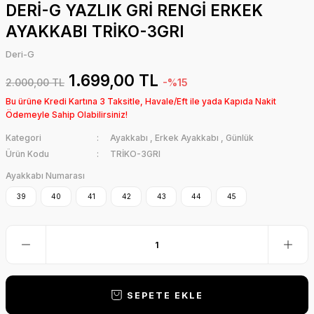
DERİ-G YAZLIK GRİ RENGİ ERKEK
AYAKKABI TRİKO-3GRI
Deri-G
1.699,00 TL
2.000,00 TL
-%15
Bu ürüne Kredi Kartına 3 Taksitle, Havale/Eft ile yada Kapıda Nakit
Ödemeyle Sahip Olabilirsiniz!
Kategori
Ayakkabı
,
Erkek Ayakkabı
,
Günlük
Ürün Kodu
TRİKO-3GRI
Ayakkabı Numarası
39
40
41
42
43
44
45
SEPETE EKLE