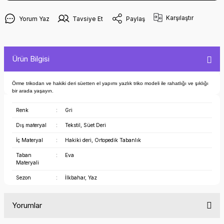
Karşılaştır
Yorum Yaz
Tavsiye Et
Paylaş
Ürün Bilgisi
Örme trikodan ve hakiki deri süetten el yapımı yazlık triko modeli ile rahatlığı ve şıklığı
bir arada yaşayın.
Renk
:
Gri
Dış materyal
:
Tekstil, Süet Deri
İç Materyal
:
Hakiki deri, Ortopedik Tabanlık
Taban
:
Eva
Materyali
Sezon
:
İlkbahar, Yaz
Yorumlar