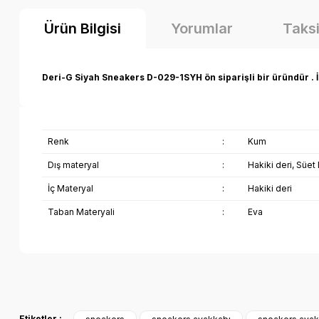
Ürün Bilgisi
Yorumlar
Taksi
Deri-G Siyah Sneakers D-029-1SYH ön siparişli bir üründür . 
Renk
:
Kum
Dış materyal
:
Hakiki deri, Süet 
İç Materyal
:
Hakiki deri
Taban Materyali
:
Eva
Bu ürünün fiyat bilgisi, resim, ürün açıklamalarında ve diğer k
Görüş ve önerileriniz için teşekkür ederiz.
Etiketler :