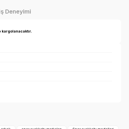
iş Deneyimi
p kargolanacaktır.
a iletebilirsiniz.