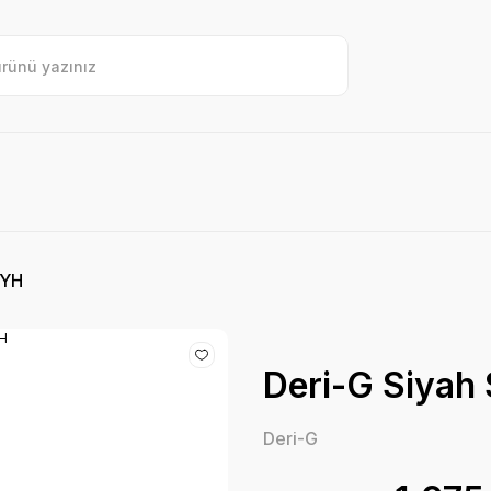
SYH
Deri-G Siyah
Deri-G