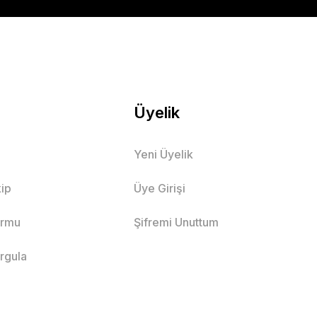
Üyelik
Yeni Üyelik
ip
Üye Girişi
ormu
Şifremi Unuttum
orgula