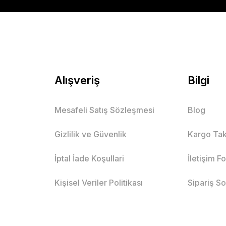
Alışveriş
Bilgi
Mesafeli Satış Sözleşmesi
Blog
Gizlilik ve Güvenlik
Kargo Tak
İptal İade Koşullari
İletişim F
Kişisel Veriler Politikası
Sipariş S