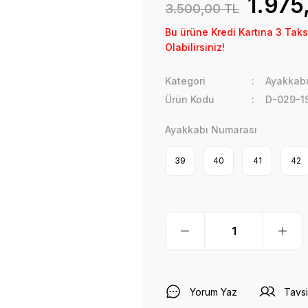
1.975
3.500,00 TL
Bu ürüne Kredi Kartına 3 Taks
Olabilirsiniz!
Kategori
Ayakkab
Ürün Kodu
D-029-1
Ayakkabı Numarası
39
40
41
42
Yorum Yaz
Tavsi