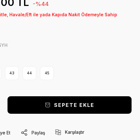
,00 TL
-%44
itle, Havale/Eft ile yada Kapıda Nakit Ödemeyle Sahip
ı
SYH
43
44
45
SEPETE EKLE
Karşılaştır
ye Et
Paylaş