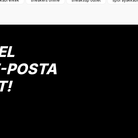
kabı erkek
sneakers online
sneaksup outlet
spor ayakkabı
Deneyimini Paylaş
Yorum Yaz
EL
E-POSTA
T!
Gönder