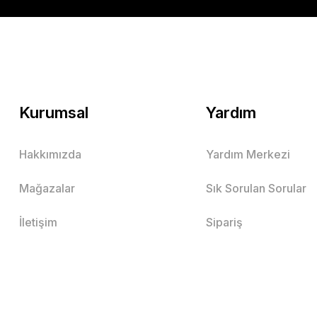
Kurumsal
Yardım
Hakkımızda
Yardım Merkezi
Mağazalar
Sık Sorulan Sorular
İletişim
Sipariş