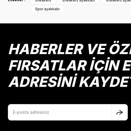
sneakers
sneakers ayakkabı
sneakers ayak
Ürün resmi kalitesiz, bozuk veya görüntülenemiyor.
Spor ayakkabı
Ürün açıklamasında eksik bilgiler bulunuyor.
Ürün bilgilerinde hatalar bulunuyor.
Ürün fiyatı diğer sitelerden daha pahalı.
Bu ürüne benzer farklı alternatifler olmalı.
HABERLER VE ÖZ
FIRSATLAR İÇİN 
ADRESİNİ KAYDE