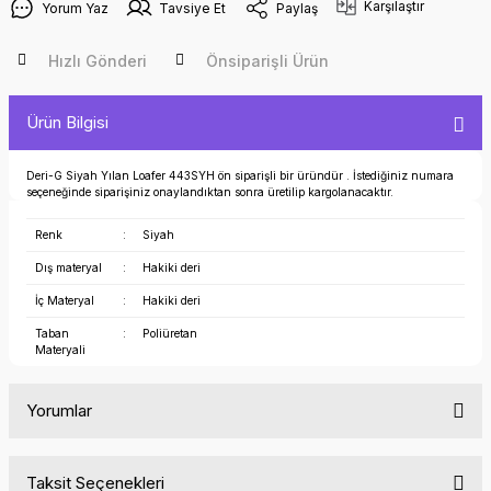
Karşılaştır
Yorum Yaz
Tavsiye Et
Paylaş
Hızlı Gönderi
Önsiparişli Ürün
Ürün Bilgisi
Deri-G Siyah Yılan Loafer 443SYH ön siparişli bir üründür . İstediğiniz numara
seçeneğinde siparişiniz onaylandıktan sonra üretilip kargolanacaktır.
Renk
:
Siyah
Dış materyal
:
Hakiki deri
İç Materyal
:
Hakiki deri
Taban
:
Poliüretan
Materyali
Yorumlar
Taksit Seçenekleri