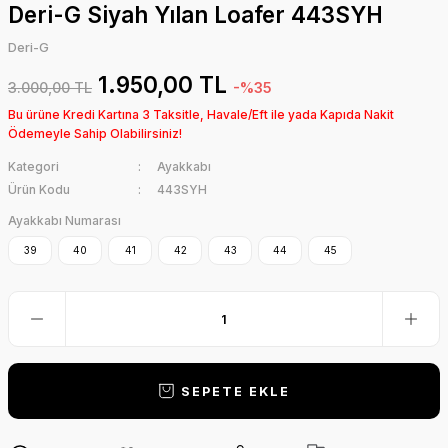
Deri-G Siyah Yılan Loafer 443SYH
Deri-G
1.950,00 TL
3.000,00 TL
-%35
Bu ürüne Kredi Kartına 3 Taksitle, Havale/Eft ile yada Kapıda Nakit
Ödemeyle Sahip Olabilirsiniz!
Kategori
Ayakkabı
Ürün Kodu
443SYH
Ayakkabı Numarası
39
40
41
42
43
44
45
SEPETE EKLE