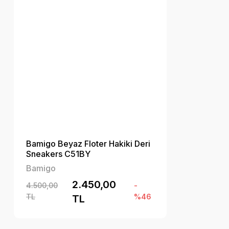
Bamigo Beyaz Floter Hakiki Deri
Sneakers C51BY
Bamigo
2.450,00
4.500,00
-
TL
%46
TL