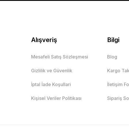
Alışveriş
Bilgi
Mesafeli Satış Sözleşmesi
Blog
Gizlilik ve Güvenlik
Kargo Tak
İptal İade Koşullari
İletişim F
Kişisel Veriler Politikası
Sipariş S