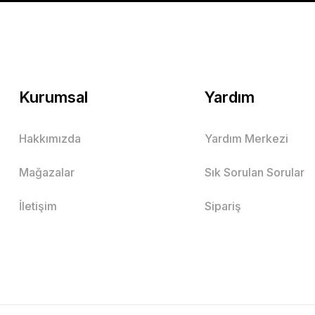
Kurumsal
Yardım
Hakkımızda
Yardım Merkezi
Mağazalar
Sık Sorulan Sorular
İletişim
Sipariş