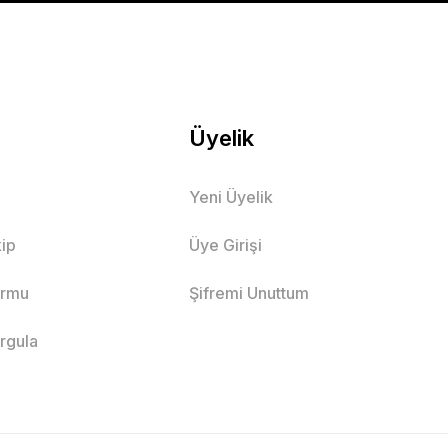
Üyelik
Yeni Üyelik
ip
Üye Girişi
ormu
Şifremi Unuttum
orgula