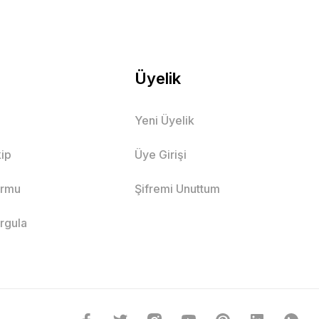
Üyelik
Yeni Üyelik
ip
Üye Girişi
ormu
Şifremi Unuttum
orgula