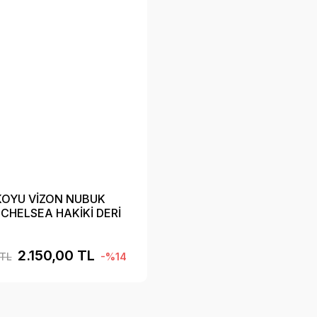
KOYU VİZON NUBUK
CHELSEA HAKİKİ DERİ
BOT B01KVN3221
2.150,00 TL
 TL
-%14