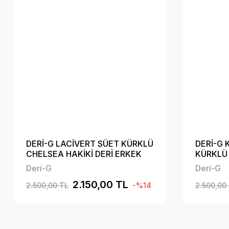
DERİ-G LACİVERT SÜET KÜRKLÜ
DERİ-G 
CHELSEA HAKİKİ DERİ ERKEK
KÜRKLÜ 
BOT B01LC3221
ERKEK 
Deri-G
Deri-G
2.150,00 TL
2.500,00 TL
-%14
2.500,00