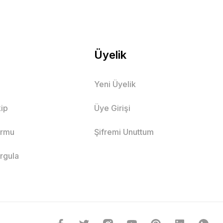
Üyelik
Yeni Üyelik
ip
Üye Girişi
ormu
Şifremi Unuttum
orgula