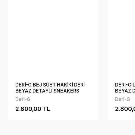
DERİ-G BEJ SÜET HAKİKİ DERİ
DERİ-G 
BEYAZ DETAYLI SNEAKERS
BEYAZ 
C32BJB4213
C32LCB
Deri-G
Deri-G
2.800,00 TL
2.800,