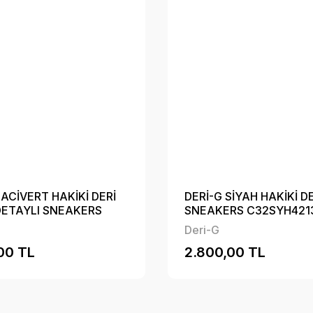
LACİVERT HAKİKİ DERİ
DERİ-G SİYAH HAKİKİ D
DETAYLI SNEAKERS
SNEAKERS C32SYH421
4213
Deri-G
00 TL
2.800,00 TL