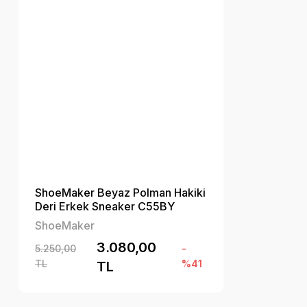
ShoeMaker Beyaz Polman Hakiki
Deri Erkek Sneaker C55BY
ShoeMaker
3.080,00
5.250,00
-
TL
%41
TL