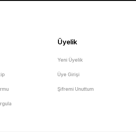
Üyelik
Yeni Üyelik
ip
Üye Girişi
ormu
Şifremi Unuttum
orgula