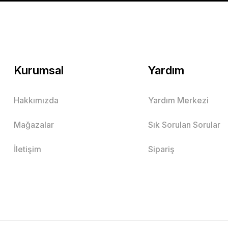
Kurumsal
Yardım
Hakkımızda
Yardım Merkezi
Mağazalar
Sık Sorulan Sorular
İletişim
Sipariş