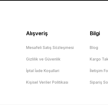
Alışveriş
Bilgi
Mesafeli Satış Sözleşmesi
Blog
Gizlilik ve Güvenlik
Kargo Tak
İptal İade Koşullari
İletişim F
Kişisel Veriler Politikası
Sipariş S